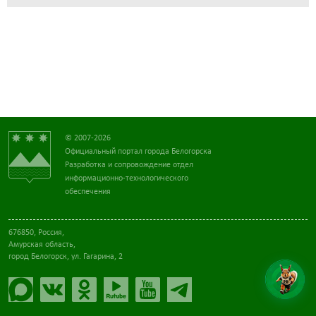
© 2007-2026
Официальный портал города Белогорска
Разработка и сопровождение отдел
информационно-технологического
обеспечения
676850, Россия,
Амурская область,
город Белогорск, ул. Гагарина, 2