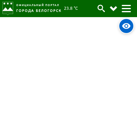
ОФИЦИАЛЬНЫЙ ПОРТАЛ
23.8 °C
ГОРОДА БЕЛОГОРСК
Контакты
09 февраля 2025
Опубликовано:
109307
Просмотров:
Указанные электронные адреса не предназначены для
направления жалоб, предложений, обращений и заявлений
на оказание муниципальных услуг в соответствии с
действующим законодательством Российской Федерации
Порядок работы с обращениями граждан в
электронном виде
Глава г. Белогорск
Приемная Главы г.Белогорск