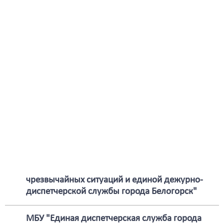
Отдел информационно-технического
сопровождения Управления цифровизации
Сектор информационных систем
Управления цифровизации
Заместитель Главы по общественной
безопасности
Приемная заместителя Главы по
общественной безопасности
Муниципальное казенное учреждение
"Управление гражданской обороны,
чрезвычайных ситуаций и единой дежурно-
диспетчерской службы города Белогорск"
МБУ "Единая диспетчерская служба города